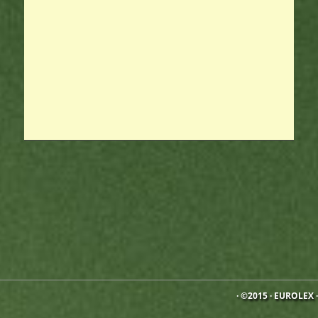
· ©2015 ·
EUROLEX
·