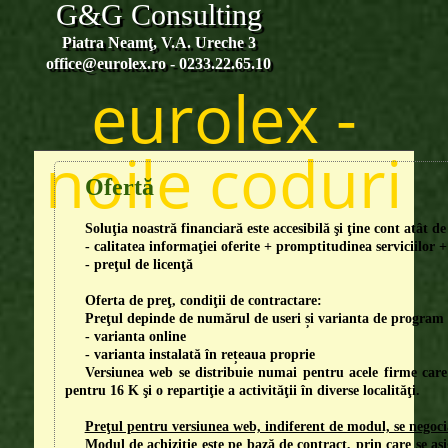
G&G Consulting
Skip to content
Piatra Neamţ, V.A. Ureche 3
office@eurolex.ro - 0233.22.65.10
eurolex -
noile coduri
Ofertă
Soluţia noastră financiară este accesibilă şi ţine cont atât de
- calitatea informaţiei oferite + promptitudinea serviciilor +
- preţul de licenţă
Oferta de preţ, condiţii de contractare:
Preţul depinde de numărul de useri și varianta de program 
- varianta online
- varianta instalată în rețeaua proprie
Versiunea web se distribuie numai pentru acele firme care
pentru 16 K şi o repartiţie a activităţii în diverse localităţi.
Preţul pentru versiunea web, indiferent de modul, se negociaz
Modul de achiziție este pe bază de contract, prin care se asi