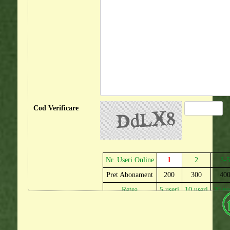
Cod Verificare
Nr. Useri Online
1
2
3-5
Pret Abonament
200
300
40
Retea
5 useri
10 useri
20 us
Pret Abonament
350
700
110