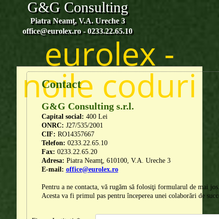
G&G Consulting
Skip to content
Piatra Neamţ, V.A. Ureche 3
office@eurolex.ro - 0233.22.65.10
eurolex -
noile coduri
Contact
G&G Consulting s.r.l.
Capital social:
400 Lei
ONRC:
J27/535/2001
CIF:
RO14357667
Telefon:
0233.22.65.10
Fax:
0233.22.65.20
Adresa:
Piatra Neamţ, 610100, V.A. Ureche 3
E-mail:
office@eurolex.ro
Pentru a ne contacta, vă rugăm să folosiţi formularul de mai jos
Acesta va fi primul pas pentru începerea unei colaborări de succ