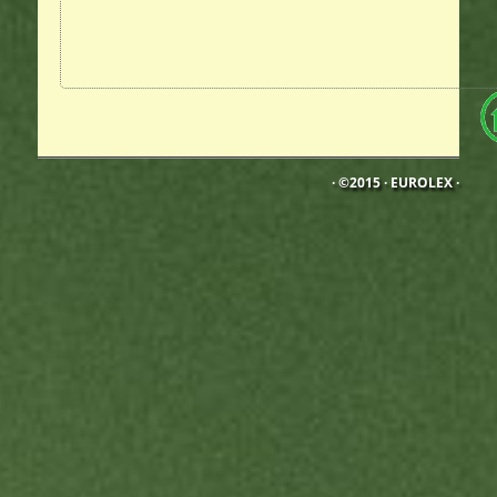
· ©2015 ·
EUROLEX
·